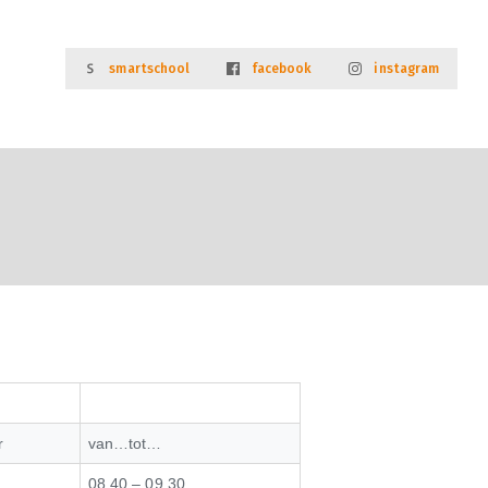
smartschool
facebook
instagram
N SAMENLEVEN
r
van…tot…
08.40 – 09.30