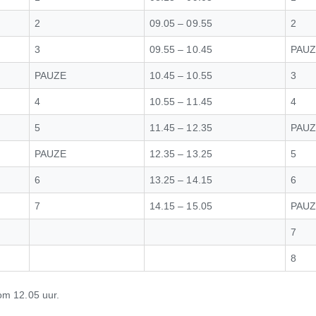
CONTACT
2
09.05 – 09.55
2
3
09.55 – 10.45
PAU
PAUZE
10.45 – 10.55
3
4
10.55 – 11.45
4
5
11.45 – 12.35
PAU
PAUZE
12.35 – 13.25
5
6
13.25 – 14.15
6
7
14.15 – 15.05
PAU
7
8
om 12.05 uur.