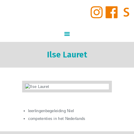
START
INSCHRIJVINGEN
GO! Middenschool Den Brandt
STUDIEAANBOD
GO! ONDERWIJS VAN DE VLAAMSE GEMEENSCHAP GELIJKE KANSEN – KWALITEITSVOL ONDERWIJS –
SAMEN LEREN SAMENLEVEN
VIRTUELE TOUR DOOR DE
SCHOOL
INFORMATIE
Ilse Lauret
NIEUWS
SCHOOLVISIE
SCHOOLREGLEMENT
CONTACT
leerlingenbegeleiding Niel
competenties in het Nederlands