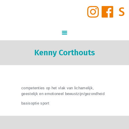
START
INSCHRIJVINGEN
GO! Middenschool Den Brandt
STUDIEAANBOD
GO! ONDERWIJS VAN DE VLAAMSE GEMEENSCHAP GELIJKE KANSEN – KWALITEITSVOL ONDERWIJS –
SAMEN LEREN SAMENLEVEN
VIRTUELE TOUR DOOR DE
SCHOOL
INFORMATIE
Kenny Corthouts
NIEUWS
SCHOOLVISIE
SCHOOLREGLEMENT
CONTACT
competenties op het vlak van lichamelijk,
geestelijk en emotioneel bewustzijn/gezondheid
basisoptie sport