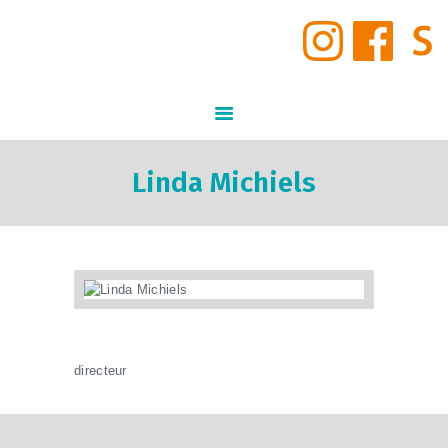
START
INSCHRIJVINGEN
GO! Middenschool Den Brandt
STUDIEAANBOD
GO! ONDERWIJS VAN DE VLAAMSE GEMEENSCHAP GELIJKE KANSEN – KWALITEITSVOL ONDERWIJS –
SAMEN LEREN SAMENLEVEN
VIRTUELE TOUR DOOR DE
SCHOOL
INFORMATIE
Linda Michiels
NIEUWS
SCHOOLVISIE
SCHOOLREGLEMENT
CONTACT
directeur