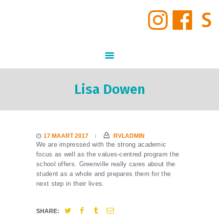
START
INSCHRIJVINGEN
GO! Middenschool Den Brandt
STUDIEAANBOD
GO! ONDERWIJS VAN DE VLAAMSE GEMEENSCHAP GELIJKE KANSEN – KWALITEITSVOL ONDERWIJS –
SAMEN LEREN SAMENLEVEN
VIRTUELE TOUR DOOR DE
SCHOOL
INFORMATIE
Lisa Dowen
NIEUWS
SCHOOLVISIE
SCHOOLREGLEMENT
17 MAART 2017
RVLADMIN
We are impressed with the strong academic
CONTACT
focus as well as the values-centred program the
school offers. Greenville really cares about the
student as a whole and prepares them for the
next step in their lives.
SHARE: